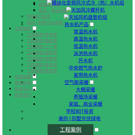
模块化变频风冷式冷（热）水机组
养殖场采暖
天加风冷螺杆机
家庭、商业采暖
学校BOT投资
天加风机盘管机组
美的 | 别墅光伏绿电
热水机产品
工程案例
常温热水机
工程案例-学校类
高温热水机
工程案例-酒店类
低温热水机
工程案例-工厂类
工程案例-医院类
泳池热水机
工程案例-军警类
开水机
工程案例-服务类
中央燃气热水炉
工程案例-建筑类
家用热水机
空调地暖
空气能采暖
服务体系
新闻中心
大棚采暖
联系我们
养殖场采暖
家庭、商业采暖
学校BOT投资
美的 | 别墅光伏绿电
工程案例