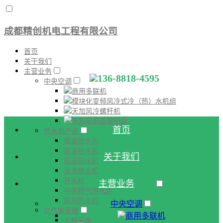
成都精创机电工程有限公司
首页
关于我们
主营业务
136-8818-4595
中央空调
商用多联机
模块化变频风冷式冷（热）水机组
天加风冷螺杆机
天加风机盘管机组
首页
热水机产品
常温热水机
高温热水机
关于我们
低温热水机
泳池热水机
开水机
主营业务
中央燃气热水炉
家用热水机
中央空调
空气能采暖
商用多联机
大棚采暖